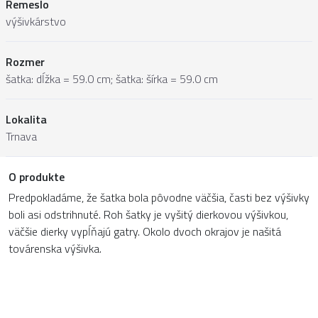
Remeslo
výšivkárstvo
Rozmer
šatka: dĺžka = 59.0 cm; šatka: šírka = 59.0 cm
Lokalita
Trnava
O produkte
Predpokladáme, že šatka bola pôvodne väčšia, časti bez výšivky
boli asi odstrihnuté. Roh šatky je vyšitý dierkovou výšivkou,
väčšie dierky vypĺňajú gatry. Okolo dvoch okrajov je našitá
továrenska výšivka.