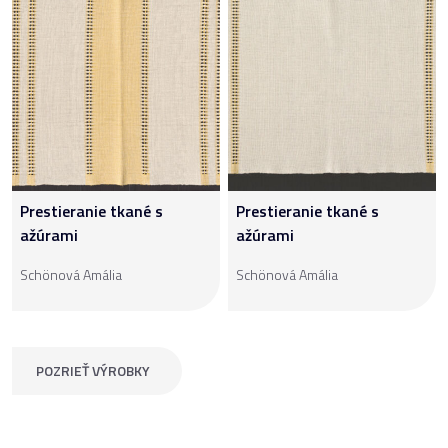
Prestieranie tkané s
Prestieranie tkané s
ažúrami
ažúrami
Schönová Amália
Schönová Amália
POZRIEŤ VÝROBKY