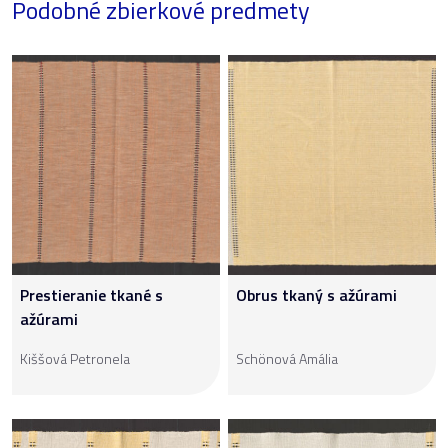
Podobné zbierkové predmety
Prestieranie tkané s
Obrus tkaný s ažúrami
ažúrami
Kiššová Petronela
Schönová Amália