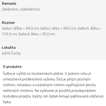
Remeslo
čipkárstvo, výšivkárstvo
Rozmer
šatka I: dĺžka = 99.0 cm; šatka I: šírka = 99.0 cm; šatka II: dĺžka =
103.0 cm; šatka II: šírka = 95.0 cm
Lokalita
Južné Čechy
O produkte
Šatka je vyšitá na továrenskom plátne. V jednom rohu je
umiestnená predkreslená výšivka. Šitá je plným plochým
stehom, retiazkou a ozdobnými stehmi vyplňujúcimi plochu
niektorých motívov. Na vyšívanie je použitá pravdepodobne
hodvábna priadza. Vyšitý roh šatiek lemuje paličkovaná vláčková
čipka.