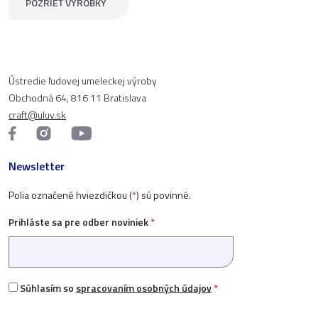
POZRIEŤ VÝROBKY
Ústredie ľudovej umeleckej výroby
Obchodná 64, 816 11 Bratislava
craft@uluv.sk
Newsletter
Polia označené hviezdičkou (
*
) sú povinné.
Prihláste sa pre odber noviniek
*
Súhlasím so
spracovaním osobných údajov
*