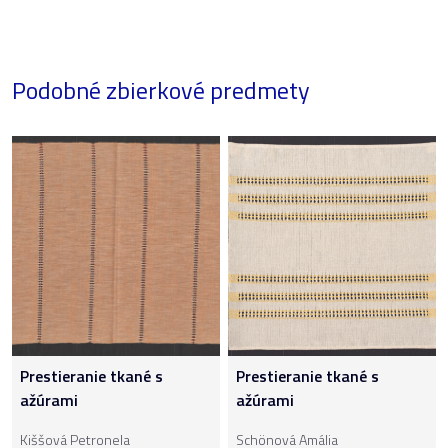
Podobné zbierkové predmety
Prestieranie tkané s
Prestieranie tkané s
ažúrami
ažúrami
Kiššová Petronela
Schönová Amália