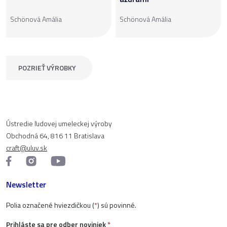
Schönová Amália
Schönová Amália
POZRIEŤ VÝROBKY
Ústredie ľudovej umeleckej výroby
Obchodná 64, 816 11 Bratislava
craft@uluv.sk
Newsletter
Polia označené hviezdičkou (
*
) sú povinné.
Prihláste sa pre odber noviniek
*