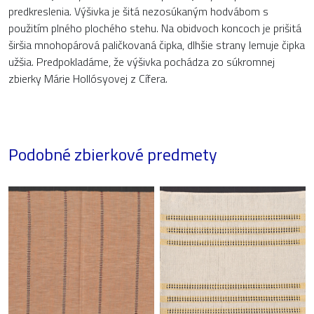
predkreslenia. Výšivka je šitá nezosúkaným hodvábom s
použitím plného plochého stehu. Na obidvoch koncoch je prišitá
širšia mnohopárová paličkovaná čipka, dlhšie strany lemuje čipka
užšia. Predpokladáme, že výšivka pochádza zo súkromnej
zbierky Márie Hollósyovej z Cífera.
Podobné zbierkové predmety