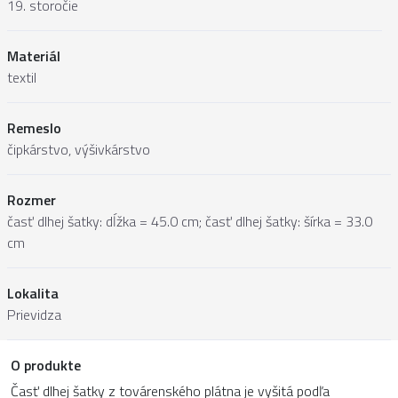
19. storočie
Materiál
textil
Remeslo
čipkárstvo, výšivkárstvo
Rozmer
časť dlhej šatky: dĺžka = 45.0 cm; časť dlhej šatky: šírka = 33.0
cm
Lokalita
Prievidza
O produkte
Časť dlhej šatky z továrenského plátna je vyšitá podľa