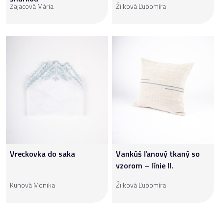
Zajacová Mária
Žilková Ľubomíra
Vreckovka do saka
Vankúš ľanový tkaný so
vzorom – línie II.
Kunová Monika
Žilková Ľubomíra