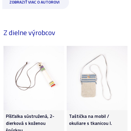
ZOBRAZIŤ VIAC O AUTOROVI
Z dielne výrobcov
Píšťalka sústružená, 2-
Taštička na mobil /
dierková s koženou
okuliare s tkanicou I.
šnúrkou