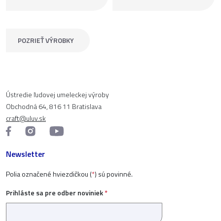
POZRIEŤ VÝROBKY
Ústredie ľudovej umeleckej výroby
Obchodná 64, 816 11 Bratislava
craft@uluv.sk
Newsletter
Polia označené hviezdičkou (
*
) sú povinné.
Prihláste sa pre odber noviniek
*