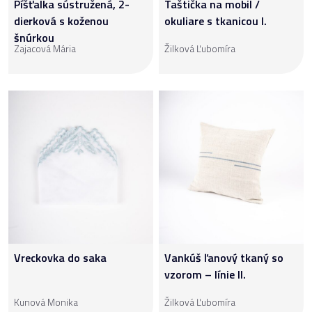
Píšťalka sústružená, 2-
Taštička na mobil /
dierková s koženou
okuliare s tkanicou I.
šnúrkou
Zajacová Mária
Žilková Ľubomíra
Vreckovka do saka
Vankúš ľanový tkaný so
vzorom – línie II.
Kunová Monika
Žilková Ľubomíra