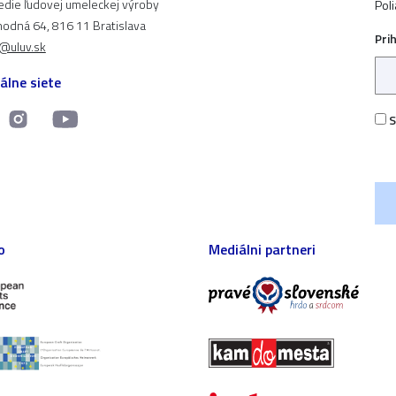
edie ľudovej umeleckej výroby
Pol
odná 64, 816 11 Bratislava
Pri
t@uluv.sk
álne siete
S
o
Mediálni partneri