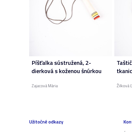
Píšťalka sústružená, 2-
Taštič
dierková s koženou šnúrkou
tkanic
Zajacová Mária
Žilková 
Užitočné odkazy
Kon