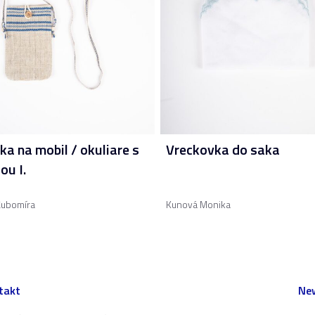
ka na mobil / okuliare s
Vreckovka do saka
ou I.
Ľubomíra
Kunová Monika
takt
New