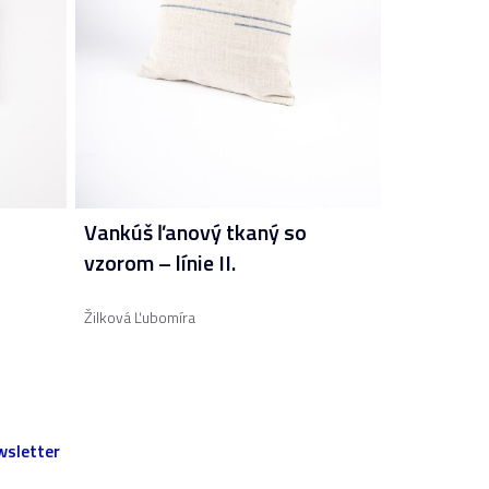
Vankúš ľanový tkaný so
vzorom – línie II.
Žilková Ľubomíra
sletter