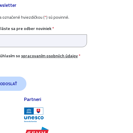
sletter
ia označené hviezdičkou (
*
) sú povinné.
hláste sa pre odber noviniek
*
úhlasím so
spracovaním osobných údajov
*
Partneri