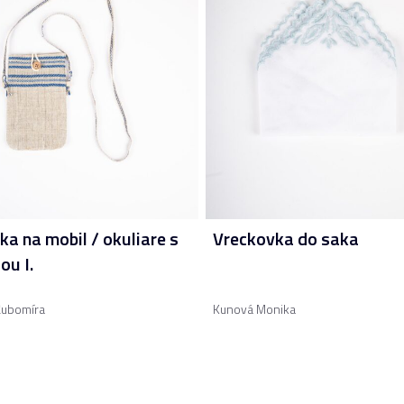
ka na mobil / okuliare s
Vreckovka do saka
ou I.
Ľubomíra
Kunová Monika