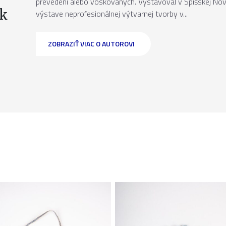
prevedení alebo voskovaných. Vystavoval v Spišskej Novej
ek
výstave neprofesionálnej výtvarnej tvorby v...
ZOBRAZIŤ VIAC O AUTOROVI