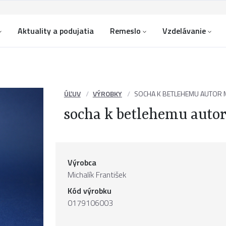
Aktuality a podujatia
Remeslo
Vzdelávanie
ÚĽUV
VÝROBKY
SOCHA K BETLEHEMU AUTOR M
socha k betlehemu autor
Výrobca
Michalík František
Kód výrobku
0179106003