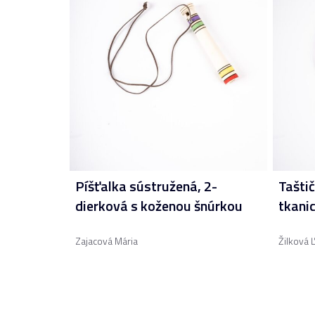
Píšťalka sústružená, 2-
Taštič
dierková s koženou šnúrkou
tkanic
Zajacová Mária
Žilková 