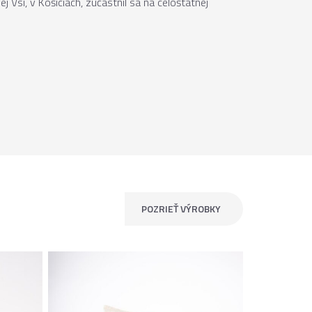
 Vsi, v Košiciach, zúčastnil sa na celoštátnej
POZRIEŤ VÝROBKY