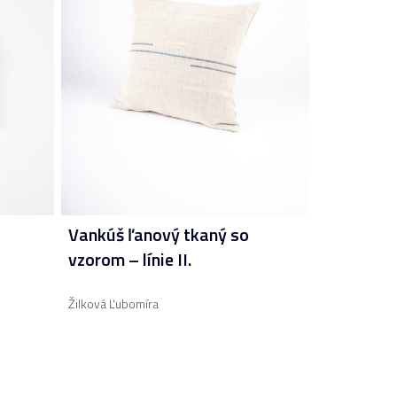
Vankúš ľanový tkaný so
vzorom – línie II.
Žilková Ľubomíra