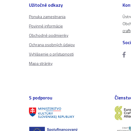
Užitočné odkazy
Kon
Ponuka zamestnania
Ústr
Obch
Povinné informácie
craf
Obchodné podmienky
Soci
Ochrana osobných údajov
Vyhlásenie o prístupnosti
Mapa stránky
S podporou
Členstv