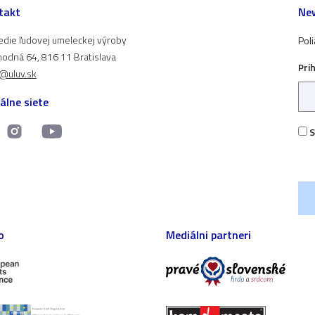
takt
New
edie ľudovej umeleckej výroby
Pol
odná 64, 816 11 Bratislava
Pri
t@uluv.sk
álne siete
S
o
Mediálni partneri