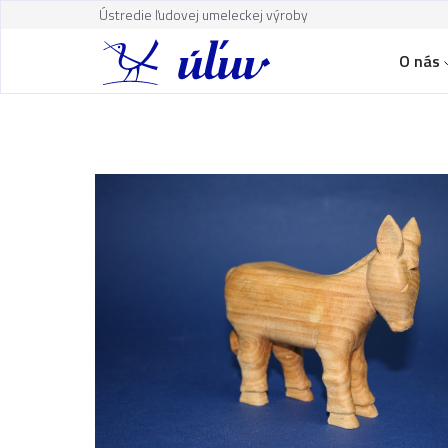
Ústredie ľudovej umeleckej výroby
O nás