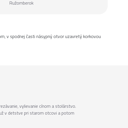
Ružomberok
hom, v spodnej časti násypný otvor uzavretý korkovou
rezávanie, vylievanie cínom a stolárstvo.
 už v detstve pri starom otcovi a potom