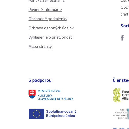
Ponuka zamestnania
Ústr
Obch
Povinné informácie
craf
Obchodné podmienky
Soci
Ochrana osobných údajov
Vyhlásenie o prístupnosti
Mapa stránky
S podporou
Členstv