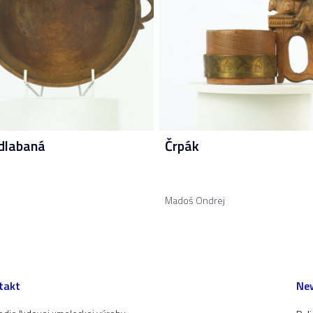
dlabaná
Črpák
Madoš Ondrej
takt
New