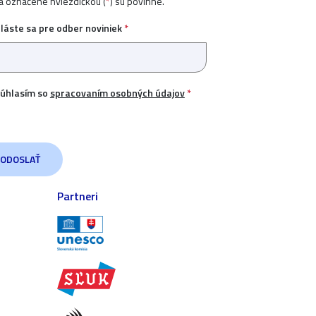
ia označené hviezdičkou (
*
) sú povinné.
hláste sa pre odber noviniek
*
úhlasím so
spracovaním osobných údajov
*
Partneri