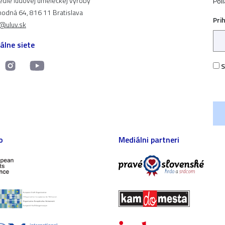
edie ľudovej umeleckej výroby
Pol
odná 64, 816 11 Bratislava
Pri
t@uluv.sk
álne siete
S
o
Mediálni partneri