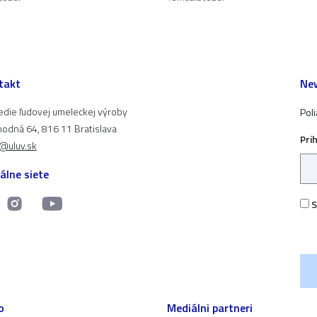
takt
New
edie ľudovej umeleckej výroby
Pol
odná 64, 816 11 Bratislava
Pri
t@uluv.sk
álne siete
S
o
Mediálni partneri