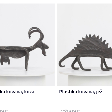
ika kovaná, koza
Plastika kovaná, jež
Jozef
Tomčala Jozef