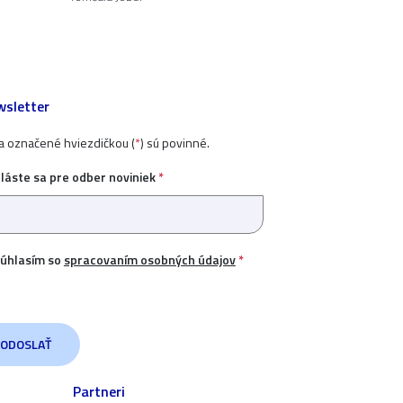
sletter
ia označené hviezdičkou (
*
) sú povinné.
hláste sa pre odber noviniek
*
úhlasím so
spracovaním osobných údajov
*
Partneri