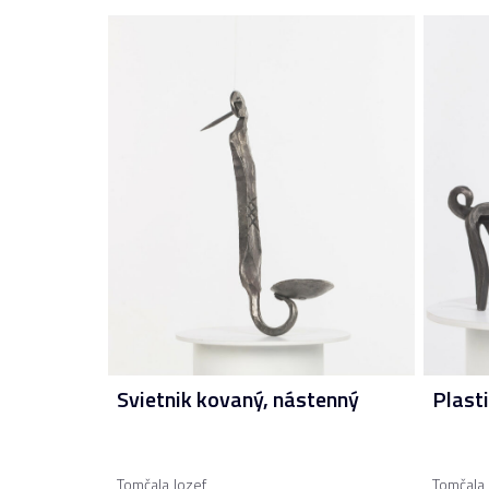
Svietnik kovaný, nástenný
Plast
Tomčala Jozef
Tomčala 