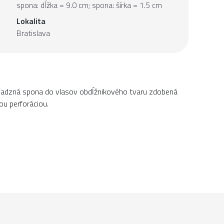
spona: dĺžka = 9.0 cm; spona: šírka = 1.5 cm
Lokalita
Bratislava
adzná spona do vlasov obdĺžnikového tvaru zdobená
ou perforáciou.