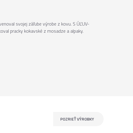
venoval svojej záľube výrobe z kovu. S ÚĽUV-
koval pracky kokavské z mosadze a alpaky.
POZRIEŤ VÝROBKY