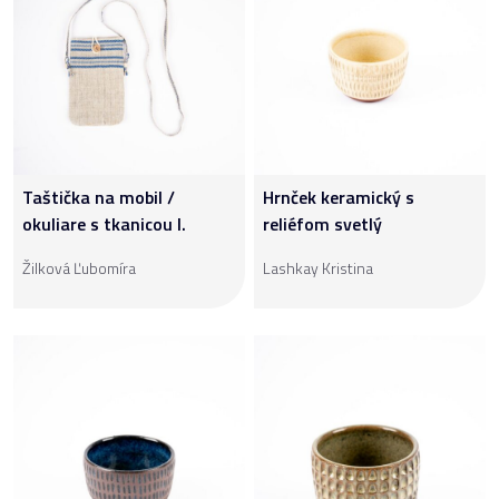
Taštička na mobil /
Hrnček keramický s
okuliare s tkanicou I.
reliéfom svetlý
Žilková Ľubomíra
Lashkay Kristina