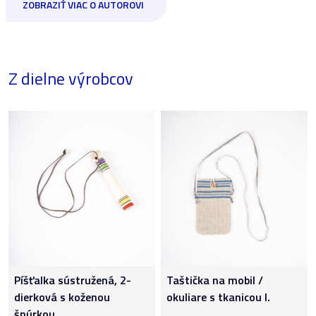
ZOBRAZIŤ VIAC O AUTOROVI
Z dielne výrobcov
Píšťalka sústružená, 2-
Taštička na mobil /
dierková s koženou
okuliare s tkanicou I.
šnúrkou