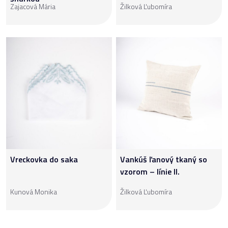
Zajacová Mária
Žilková Ľubomíra
Vreckovka do saka
Vankúš ľanový tkaný so
vzorom – línie II.
Kunová Monika
Žilková Ľubomíra