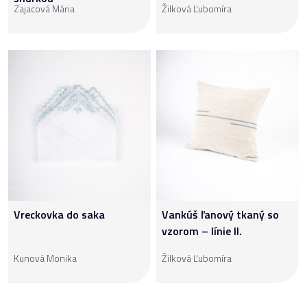
Zajacová Mária
Žilková Ľubomíra
Vreckovka do saka
Vankúš ľanový tkaný so
vzorom – línie II.
Kunová Monika
Žilková Ľubomíra