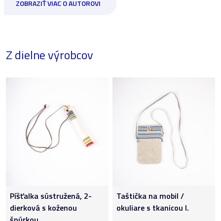
ZOBRAZIŤ VIAC O AUTOROVI
Z dielne výrobcov
Píšťalka sústružená, 2-
Taštička na mobil /
dierková s koženou
okuliare s tkanicou I.
šnúrkou