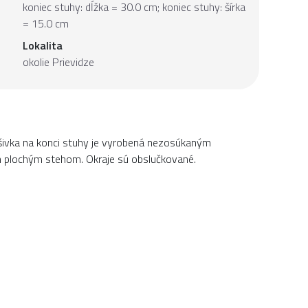
koniec stuhy: dĺžka = 30.0 cm; koniec stuhy: šírka
= 15.0 cm
Lokalita
okolie Prievidze
šivka na konci stuhy je vyrobená nezosúkaným
m plochým stehom. Okraje sú obslučkované.