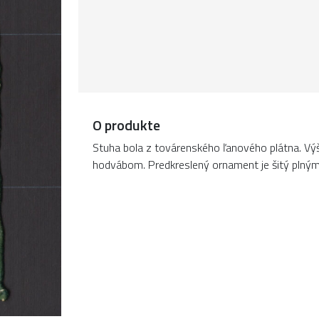
O produkte
Stuha bola z továrenského ľanového plátna. Vý
hodvábom. Predkreslený ornament je šitý plný