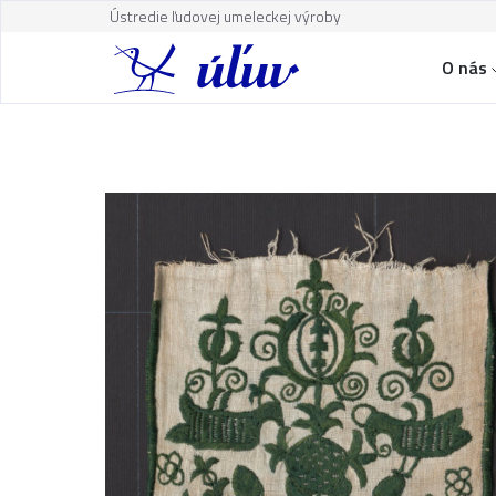
Ústredie ľudovej umeleckej výroby
O nás