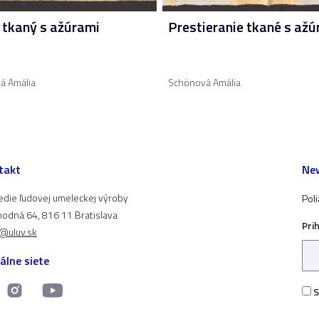
 tkaný s ažúrami
Prestieranie tkané s ažú
á Amália
Schönová Amália
takt
New
edie ľudovej umeleckej výroby
Pol
odná 64, 816 11 Bratislava
Pri
t@uluv.sk
álne siete
S