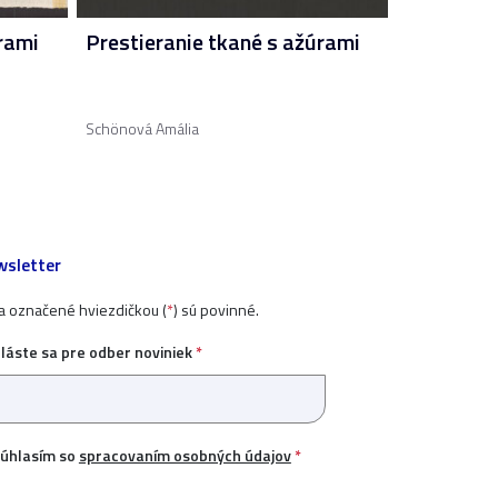
rami
Prestieranie tkané s ažúrami
Schönová Amália
sletter
ia označené hviezdičkou (
*
) sú povinné.
hláste sa pre odber noviniek
*
úhlasím so
spracovaním osobných údajov
*