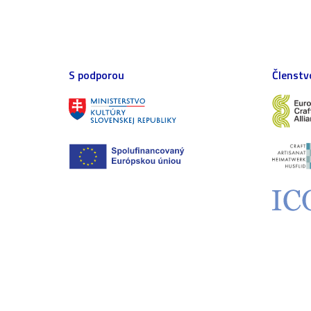
S podporou
Členstv