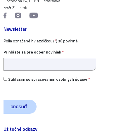
Obchodná 64, 816 11 Bratislava
craft@uluv.sk
Newsletter
Polia označené hviezdičkou (
*
) sú povinné.
Prihláste sa pre odber noviniek
*
Súhlasím so
spracovaním osobných údajov
*
Užitočné odkazy