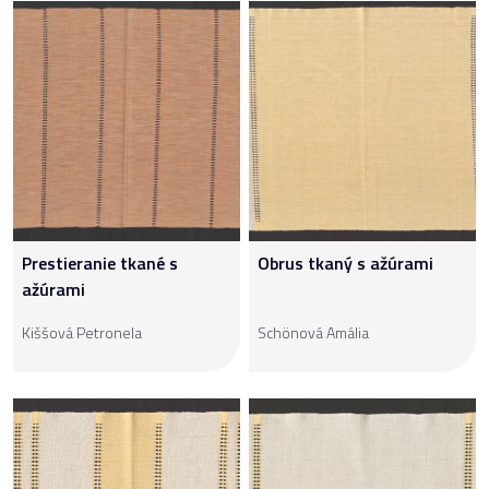
Prestieranie tkané s
Obrus tkaný s ažúrami
ažúrami
Kiššová Petronela
Schönová Amália