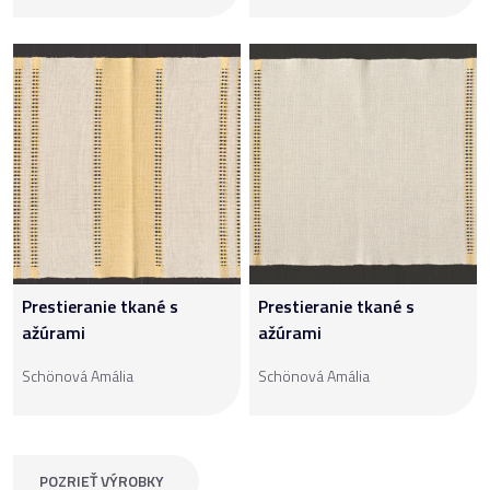
Prestieranie tkané s
Prestieranie tkané s
ažúrami
ažúrami
Schönová Amália
Schönová Amália
POZRIEŤ VÝROBKY