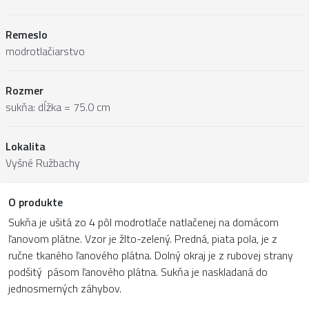
Remeslo
modrotlačiarstvo
Rozmer
sukňa: dĺžka = 75.0 cm
Lokalita
Vyšné Ružbachy
O produkte
Sukňa je ušitá zo 4 pôl modrotlače natlačenej na domácom
ľanovom plátne. Vzor je žlto-zelený. Predná, piata pola, je z
ručne tkaného ľanového plátna. Dolný okraj je z rubovej strany
podšitý pásom ľanového plátna. Sukňa je naskladaná do
jednosmerných záhybov.