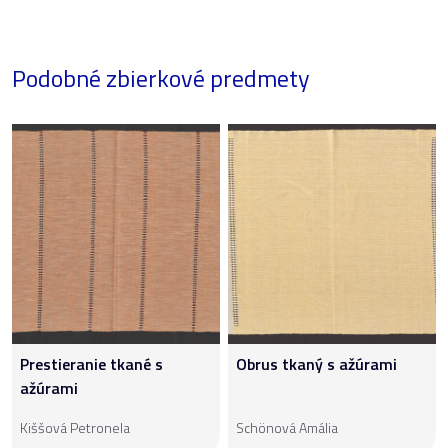
Podobné zbierkové predmety
Prestieranie tkané s
Obrus tkaný s ažúrami
ažúrami
Kiššová Petronela
Schönová Amália