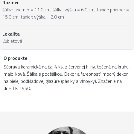
Rozmer
šálka: priemer = 11.0 cm; šálka: výška = 6.0 cm; tanier: priemer =
15.0 cm; tanier: výška = 2.0 cm
Lokalita
Ľubietová
O produkte
Súprava keramická na čaj 4 ks, z červenej hliny, točená na kruhu,
majoliková. Šálka s podšálkou. Dekor a farebnosť: modrý dekor
na bielej podkladovej glazúre (pásiky a vlnovky). Značenie na
dne: ĽK 1950.