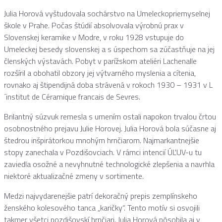
Julia Horová vyštudovala sochárstvo na Umeleckopriemyselnej
škole v Prahe. Počas štúdií absolvovala výrobnú prax v
Slovenskej keramike v Modre, v roku 1928 vstupuje do
Umeleckej besedy slovenskej a s úspechom sa zúčastňuje na jej
členských výstavách. Pobyt v parížskom ateliéri Lachenalle
rozšíril a obohatil obzory jej výtvarného myslenia a cítenia,
rovnako aj štipendijná doba strávená v rokoch 1930 – 1931 v L
´institut de Céramique francais de Sevres.
Brilantný súzvuk remesla s umením ostali napokon trvalou črtou
osobnostného prejavu Julie Horovej. Julia Horová bola súčasne aj
štedrou inšpirátorkou mnohým hrnčiarom. Najmarkantnejšie
stopy zanechala v Pozdišovciach. V rámci intencií ÚĽUV-u tu
zaviedla osožné a nevyhnutné technologické zlepšenia a navrhla
niektoré aktualizačné zmeny v sortimente.
Medzi najvydarenejšie patrí dekoračný prepis zemplínskeho
ženského kolesového tanca „karičky“. Tento motív si osvojili
takmer všetci pozdišovskí hrnčiari. Julia Horová pôsobila aj v