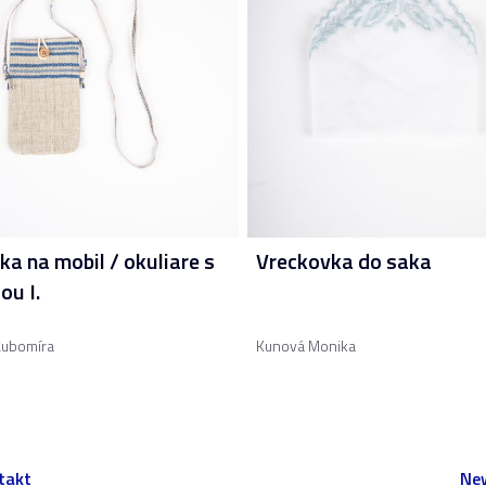
ka na mobil / okuliare s
Vreckovka do saka
ou I.
Ľubomíra
Kunová Monika
takt
New