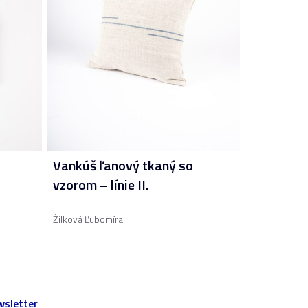
Vankúš ľanový tkaný so
vzorom – línie II.
Žilková Ľubomíra
sletter