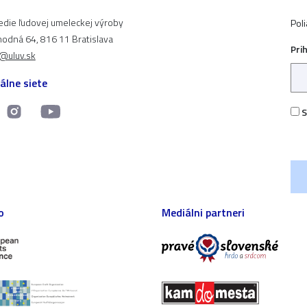
edie ľudovej umeleckej výroby
Pol
odná 64, 816 11 Bratislava
Pri
t@uluv.sk
álne siete
S
o
Mediálni partneri