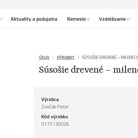
Aktuality a podujatia
Remeslo
Vzdelávanie
ÚĽUV
VÝROBKY
SÚSOŠIE DREVENÉ – MILENCI (
Súsošie drevené – milenc
Výrobca
Zoričák Peter
Kód výrobku
0175130026