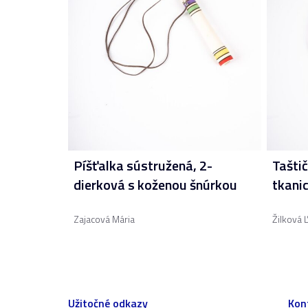
Píšťalka sústružená, 2-
Taštič
dierková s koženou šnúrkou
tkanic
Zajacová Mária
Žilková 
Užitočné odkazy
Kon