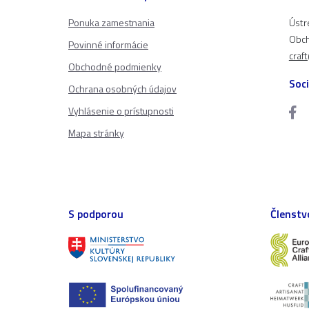
Ponuka zamestnania
Ústr
Obch
Povinné informácie
craf
Obchodné podmienky
Soci
Ochrana osobných údajov
Vyhlásenie o prístupnosti
Mapa stránky
S podporou
Členstv