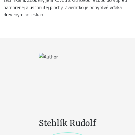
technikami. Zdobený je linkovou a kruhovou rezbou do vopred
namorenej a uschnutej plochy. Zvieratko je pohyblivé vďaka
dreveným kolieskam.
Stehlík Rudolf