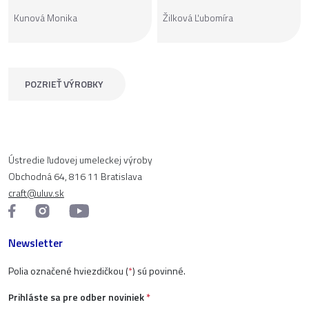
Kunová Monika
Žilková Ľubomíra
POZRIEŤ VÝROBKY
Ústredie ľudovej umeleckej výroby
Obchodná 64, 816 11 Bratislava
craft@uluv.sk
Newsletter
Polia označené hviezdičkou (
*
) sú povinné.
Prihláste sa pre odber noviniek
*