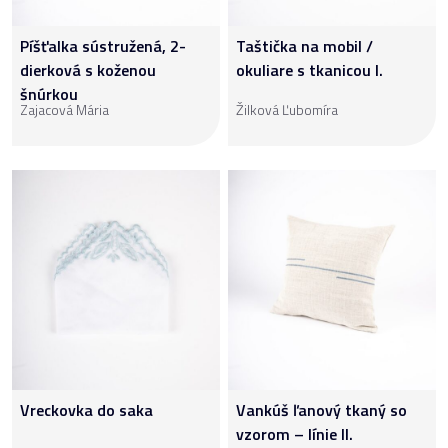
Píšťalka sústružená, 2-
Taštička na mobil /
dierková s koženou
okuliare s tkanicou I.
šnúrkou
Zajacová Mária
Žilková Ľubomíra
Vreckovka do saka
Vankúš ľanový tkaný so
vzorom – línie II.