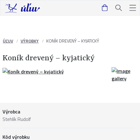
ÚĽUV
VÝROBKY
KONÍK DREVENÝ – KYJATICKÝ
Koník drevený – kyjatický
Výrobca
Stehlík Rudolf
Kód výrobku