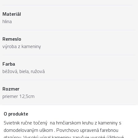
Materiál
hlina
Remeslo
výroba z kameniny
Farba
béžová, biela, ružová
Rozmer
priemer 12,5cm
O produkte
Svietnik ručne točený na hrnčiarskom kruhu z kameniny s
domodelovaným uškom . Povrchovo upravená farebnou
glazúrou. Vysoký výpal kameniny zaručuje vysoké úžitkové