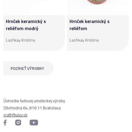
Hrnček keramický s
Hrnček keramický s
reliéfom modrý
reliéfom
Lashkay Kristina
Lashkay Kristina
POZRIEŤ VÝROBKY
Ústredie ľudovej umeleckej výroby
Obchodná 64, 816 11 Bratislava
craft@uluv.sk