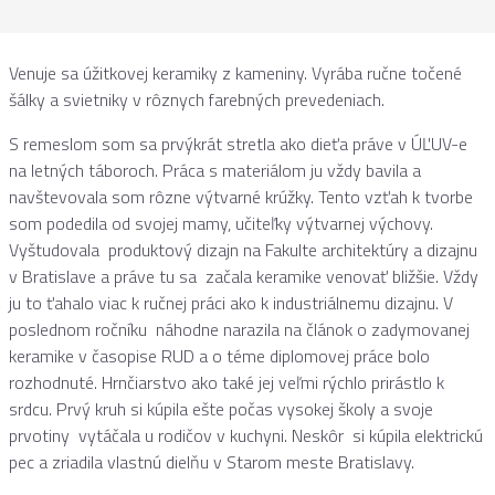
Venuje sa úžitkovej keramiky z kameniny. Vyrába ručne točené
šálky a svietniky v rôznych farebných prevedeniach.
S remeslom som sa prvýkrát stretla ako dieťa práve v ÚĽUV-e
na letných táboroch. Práca s materiálom ju vždy bavila a
navštevovala som rôzne výtvarné krúžky. Tento vzťah k tvorbe
som podedila od svojej mamy, učiteľky výtvarnej výchovy.
Vyštudovala produktový dizajn na Fakulte architektúry a dizajnu
v Bratislave a práve tu sa začala keramike venovať bližšie. Vždy
ju to ťahalo viac k ručnej práci ako k industriálnemu dizajnu. V
poslednom ročníku náhodne narazila na článok o zadymovanej
keramike v časopise RUD a o téme diplomovej práce bolo
rozhodnuté. Hrnčiarstvo ako také jej veľmi rýchlo prirástlo k
srdcu. Prvý kruh si kúpila ešte počas vysokej školy a svoje
prvotiny vytáčala u rodičov v kuchyni. Neskôr si kúpila elektrickú
pec a zriadila vlastnú dielňu v Starom meste Bratislavy.