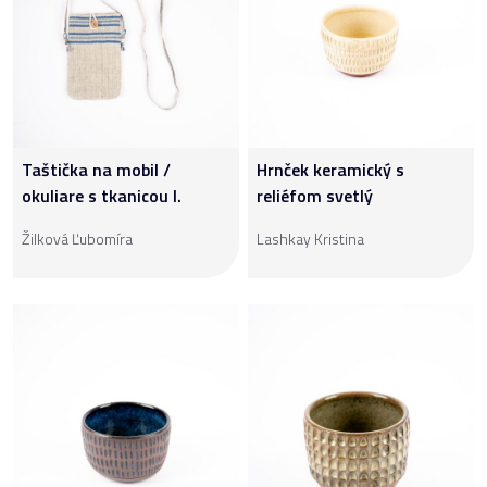
Taštička na mobil /
Hrnček keramický s
okuliare s tkanicou I.
reliéfom svetlý
Žilková Ľubomíra
Lashkay Kristina