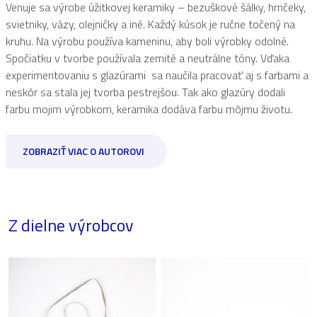
Venuje sa výrobe úžitkovej keramiky – bezuškové šálky, hrnčeky,
svietniky, vázy, olejničky a iné. Každý kúsok je ručne točený na
kruhu. Na výrobu používa kameninu, aby boli výrobky odolné.
Spočiatku v tvorbe používala zemité a neutrálne tóny. Vďaka
experimentovaniu s glazúrami sa naučila pracovať aj s farbami a
neskôr sa stala jej tvorba pestrejšou. Tak ako glazúry dodali
farbu mojim výrobkom, keramika dodáva farbu môjmu životu.
ZOBRAZIŤ VIAC O AUTOROVI
Z dielne výrobcov