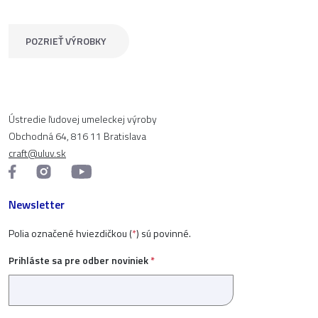
POZRIEŤ VÝROBKY
Ústredie ľudovej umeleckej výroby
Obchodná 64, 816 11 Bratislava
craft@uluv.sk
Newsletter
Polia označené hviezdičkou (
*
) sú povinné.
Prihláste sa pre odber noviniek
*