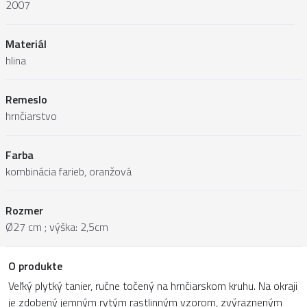
2007
Materiál
hlina
Remeslo
hrnčiarstvo
Farba
kombinácia farieb, oranžová
Rozmer
Ø27 cm ; výška: 2,5cm
O produkte
Veľký plytký tanier, ručne točený na hrnčiarskom kruhu. Na okraji
je zdobený jemným rytým rastlinným vzorom, zvýrazneným