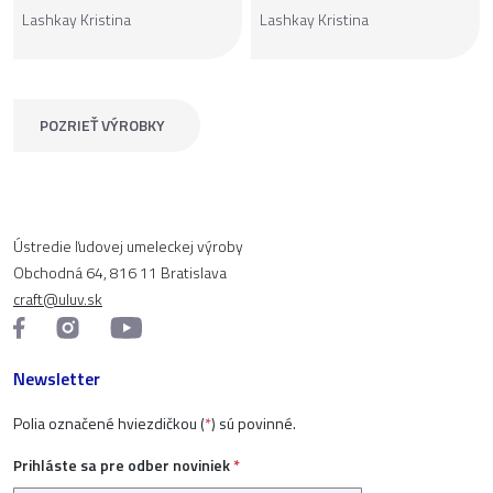
Lashkay Kristina
Lashkay Kristina
POZRIEŤ VÝROBKY
Ústredie ľudovej umeleckej výroby
Obchodná 64, 816 11 Bratislava
craft@uluv.sk
Newsletter
Polia označené hviezdičkou (
*
) sú povinné.
Prihláste sa pre odber noviniek
*