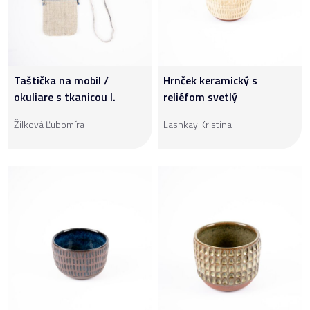
Taštička na mobil /
Hrnček keramický s
okuliare s tkanicou I.
reliéfom svetlý
Žilková Ľubomíra
Lashkay Kristina