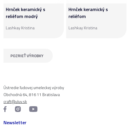
Hrnček keramický s
Hrnček keramický s
reliéfom modrý
reliéfom
Lashkay Kristina
Lashkay Kristina
POZRIEŤ VÝROBKY
Ústredie ľudovej umeleckej výroby
Obchodná 64, 816 11 Bratislava
craft@uluv.sk
Newsletter