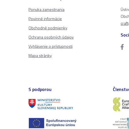
Ponuka zamestnania
Ústr
Obch
Povinné informácie
craf
Obchodné podmienky
Soci
Ochrana osobných údajov
Vyhlásenie o prístupnosti
Mapa stránky
S podporou
Členstv