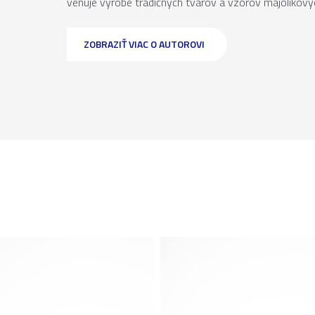
venuje výrobe tradičných tvarov a vzorov majolikovýc
ZOBRAZIŤ VIAC O AUTOROVI