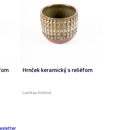
éfom
Hrnček keramický s reliéfom
Lashkay Kristina
sletter