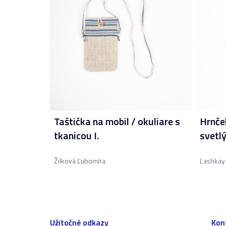
Taštička na mobil / okuliare s
Hrnče
tkanicou I.
svetl
Žilková Ľubomíra
Lashkay 
Užitočné odkazy
Kon