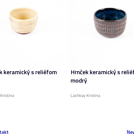
k keramický s reliéfom
Hrnček keramický s reli
ý
modrý
Kristina
Lashkay Kristina
takt
New