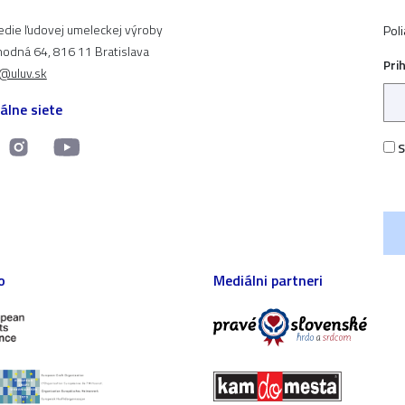
edie ľudovej umeleckej výroby
Pol
odná 64, 816 11 Bratislava
Pri
t@uluv.sk
álne siete
S
o
Mediálni partneri