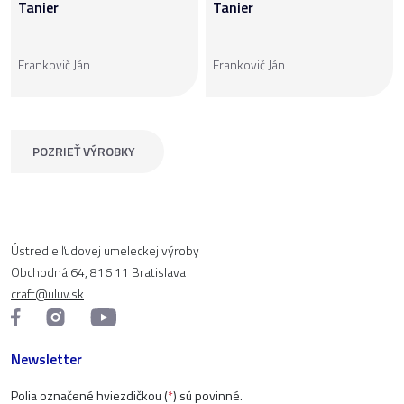
Tanier
Tanier
Frankovič Ján
Frankovič Ján
POZRIEŤ VÝROBKY
Ústredie ľudovej umeleckej výroby
Obchodná 64, 816 11 Bratislava
craft@uluv.sk
Newsletter
Polia označené hviezdičkou (
*
) sú povinné.