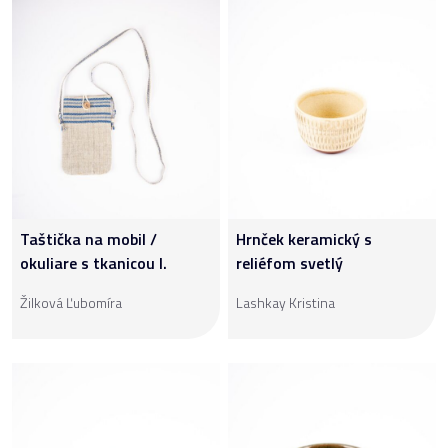
Taštička na mobil /
Hrnček keramický s
okuliare s tkanicou I.
reliéfom svetlý
Žilková Ľubomíra
Lashkay Kristina