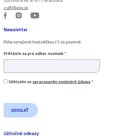
Obchodná 64, 816 11 Bratislava
craft@uluv.sk
Newsletter
Polia označené hviezdičkou (
*
) sú povinné.
Prihláste sa pre odber noviniek
*
Súhlasím so
spracovaním osobných údajov
*
Užitočné odkazy