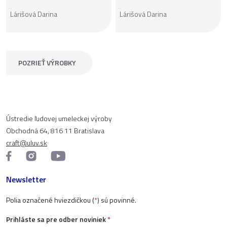
Lárišová Darina
Lárišová Darina
POZRIEŤ VÝROBKY
Ústredie ľudovej umeleckej výroby
Obchodná 64, 816 11 Bratislava
craft@uluv.sk
Newsletter
Polia označené hviezdičkou (
*
) sú povinné.
Prihláste sa pre odber noviniek
*