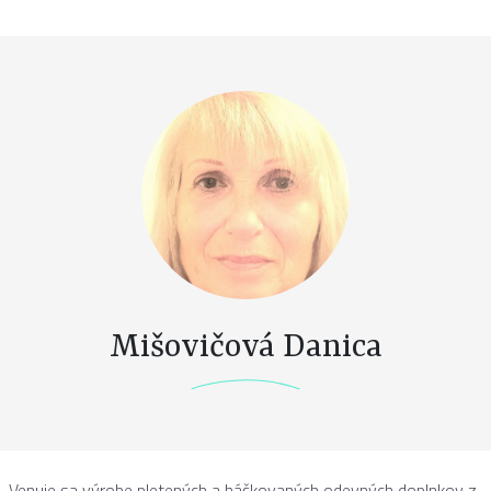
Mišovičová Danica
Venuje sa výrobe pletených a háčkovaných odevných doplnkov z