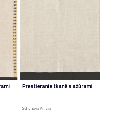
rami
Prestieranie tkané s ažúrami
Schönová Amália