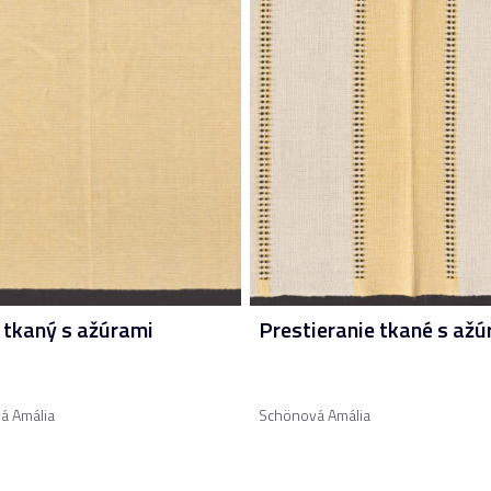
 tkaný s ažúrami
Prestieranie tkané s ažú
á Amália
Schönová Amália