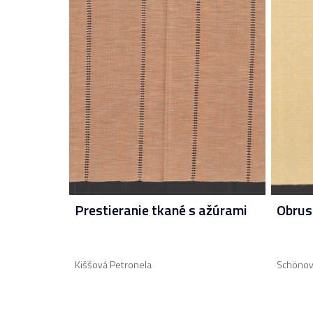
Prestieranie tkané s ažúrami
Obrus
Kiššová Petronela
Schönov