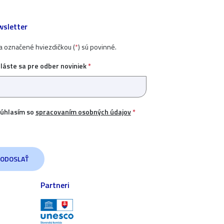
sletter
ia označené hviezdičkou (
*
) sú povinné.
hláste sa pre odber noviniek
*
úhlasím so
spracovaním osobných údajov
*
Partneri