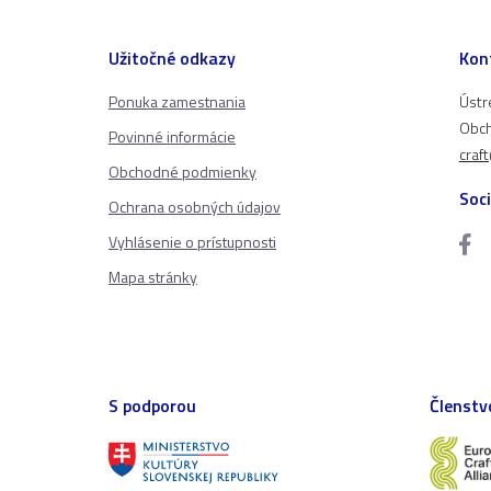
Užitočné odkazy
Kon
Ponuka zamestnania
Ústr
Obch
Povinné informácie
craf
Obchodné podmienky
Soci
Ochrana osobných údajov
Vyhlásenie o prístupnosti
Mapa stránky
S podporou
Členstv