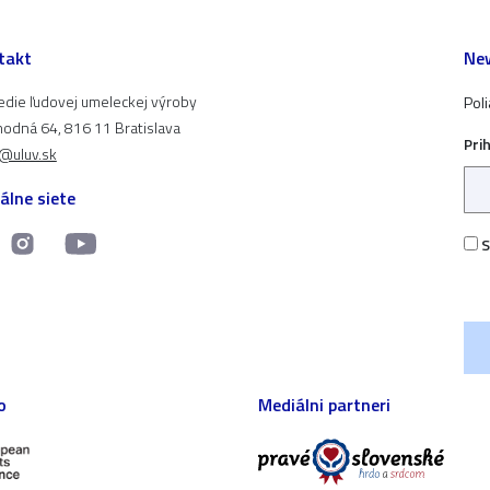
takt
New
edie ľudovej umeleckej výroby
Pol
odná 64, 816 11 Bratislava
Pri
t@uluv.sk
álne siete
S
o
Mediálni partneri