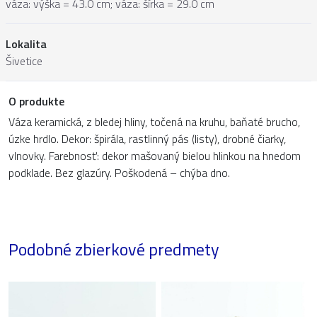
váza: výška = 43.0 cm; váza: šírka = 29.0 cm
Lokalita
Šivetice
O produkte
Váza keramická, z bledej hliny, točená na kruhu, baňaté brucho,
úzke hrdlo. Dekor: špirála, rastlinný pás (listy), drobné čiarky,
vlnovky. Farebnosť: dekor mašovaný bielou hlinkou na hnedom
podklade. Bez glazúry. Poškodená – chýba dno.
Podobné zbierkové predmety