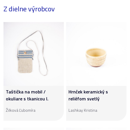
Z dielne výrobcov
Taštička na mobil /
Hrnček keramický s
okuliare s tkanicou I.
reliéfom svetlý
Žilková Ľubomíra
Lashkay Kristina