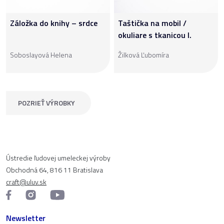
Záložka do knihy – srdce
Taštička na mobil /
okuliare s tkanicou I.
Soboslayová Helena
Žilková Ľubomíra
POZRIEŤ VÝROBKY
Ústredie ľudovej umeleckej výroby
Obchodná 64, 816 11 Bratislava
craft@uluv.sk
Newsletter