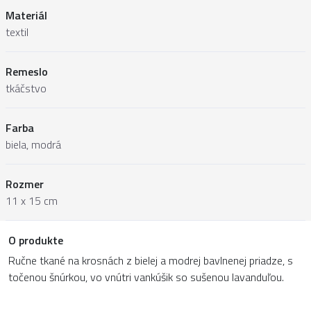
Materiál
textil
Remeslo
tkáčstvo
Farba
biela, modrá
Rozmer
11 x 15 cm
O produkte
Ručne tkané na krosnách z bielej a modrej bavlnenej priadze, s
točenou šnúrkou, vo vnútri vankúšik so sušenou lavanduľou.