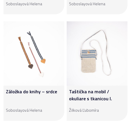
Soboslayová Helena
Soboslayová Helena
Záložka do knihy – srdce
Taštička na mobil /
okuliare s tkanicou I.
Soboslayová Helena
Žilková Ľubomíra