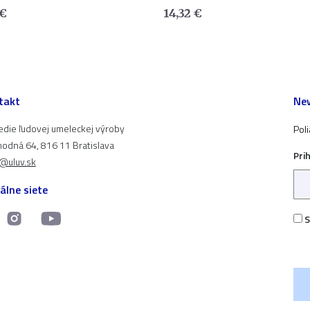
€
14,32
€
takt
New
edie ľudovej umeleckej výroby
Pol
odná 64, 816 11 Bratislava
Pri
t@uluv.sk
álne siete
S