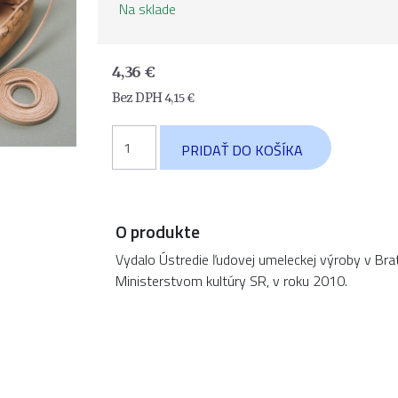
Na sklade
4,36
€
Bez DPH
4,15
€
množstvo
PRIDAŤ DO KOŠÍKA
Výroba
z
kože
II
O produkte
Vydalo Ústredie ľudovej umeleckej výroby v Brat
Ministerstvom kultúry SR, v roku 2010.