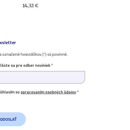
14,32
€
sletter
ia označené hviezdičkou (
*
) sú povinné.
hláste sa pre odber noviniek
*
úhlasím so
spracovaním osobných údajov
*