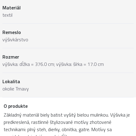
Materiál
textil
Remeslo
výšivkárstvo
Rozmer
výšivka: dĺžka = 376.0 cm; výšivka: šírka = 17.0 cm
Lokalita
okolie Trnavy
O produkte
Základný materiál biely batist vyšitý bielou mulinkou. Výšivka je
predkreslená, rastlinné štylizované motívy zhotovené
technikami: plný steh, dierky, obnitka, gatre. Motívy sa