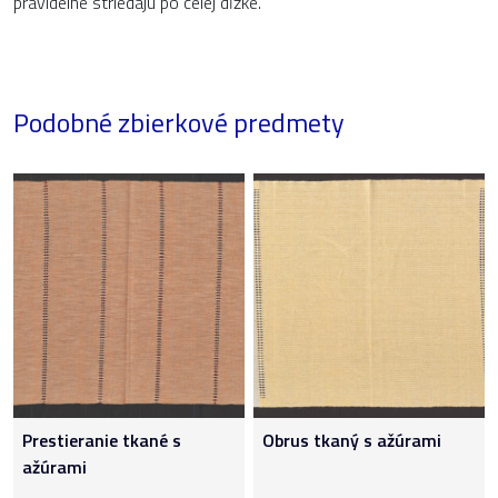
pravidelne striedajú po celej dĺžke.
Podobné zbierkové predmety
Prestieranie tkané s
Obrus tkaný s ažúrami
ažúrami