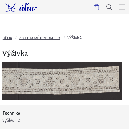
ÚĽUV
ZBIERKOVÉ PREDMETY
VÝŠIVKA
Výšivka
Techniky
vyšívanie