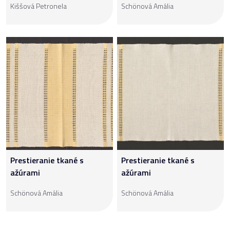
Kiššová Petronela
Schönová Amália
Prestieranie tkané s
Prestieranie tkané s
ažúrami
ažúrami
Schönová Amália
Schönová Amália