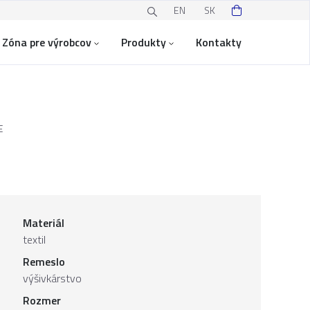
EN
SK
Zóna pre výrobcov
Produkty
Kontakty
E
Materiál
textil
Remeslo
výšivkárstvo
Rozmer