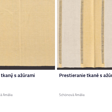
 tkaný s ažúrami
Prestieranie tkané s ažú
á Amália
Schönová Amália