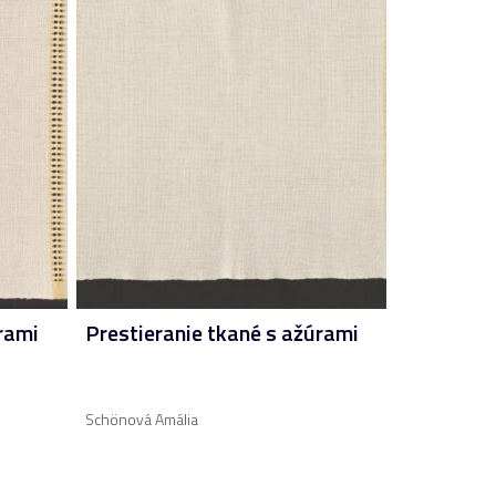
rami
Prestieranie tkané s ažúrami
Schönová Amália