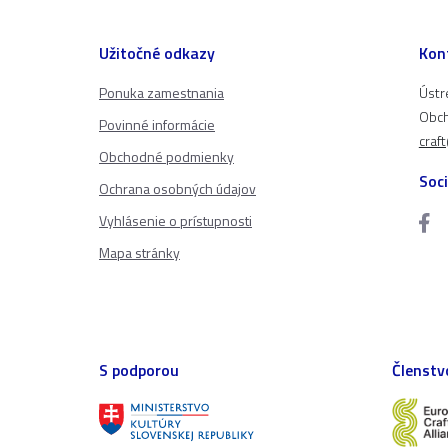
Užitočné odkazy
Kon
Ponuka zamestnania
Ústr
Obch
Povinné informácie
craf
Obchodné podmienky
Soci
Ochrana osobných údajov
Vyhlásenie o prístupnosti
Mapa stránky
S podporou
Členstv