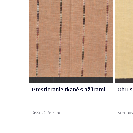
Prestieranie tkané s ažúrami
Obrus
Kiššová Petronela
Schönov