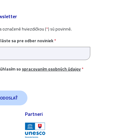
sletter
ia označené hviezdičkou (
*
) sú povinné.
hláste sa pre odber noviniek
*
úhlasím so
spracovaním osobných údajov
*
Partneri