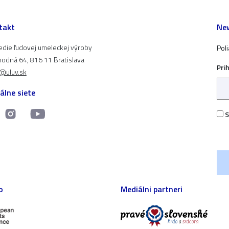
takt
New
edie ľudovej umeleckej výroby
Pol
odná 64, 816 11 Bratislava
Pri
t@uluv.sk
álne siete
S
o
Mediálni partneri