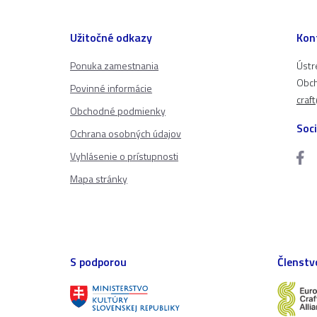
Užitočné odkazy
Kon
Ponuka zamestnania
Ústr
Obch
Povinné informácie
craf
Obchodné podmienky
Soci
Ochrana osobných údajov
Vyhlásenie o prístupnosti
Mapa stránky
S podporou
Členstv