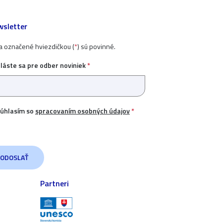
sletter
ia označené hviezdičkou (
*
) sú povinné.
hláste sa pre odber noviniek
*
úhlasím so
spracovaním osobných údajov
*
Partneri