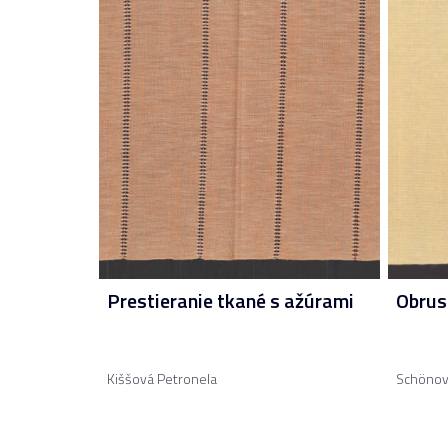
Prestieranie tkané s ažúrami
Obrus
Kiššová Petronela
Schönov