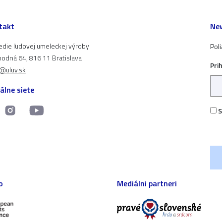
takt
New
edie ľudovej umeleckej výroby
Pol
odná 64, 816 11 Bratislava
Pri
t@uluv.sk
álne siete
S
o
Mediálni partneri