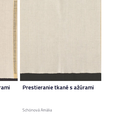
rami
Prestieranie tkané s ažúrami
Schönová Amália