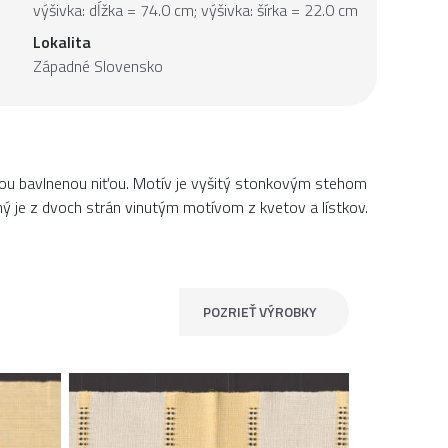
výšivka: dĺžka = 74.0 cm; výšivka: šírka = 22.0 cm
Lokalita
Západné Slovensko
ou bavlnenou niťou. Motív je vyšitý stonkovým stehom
ý je z dvoch strán vinutým motívom z kvetov a lístkov.
POZRIEŤ VÝROBKY