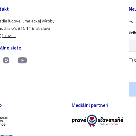
takt
New
edie ľudovej umeleckej výroby
Pol
odná 64, 816 11 Bratislava
Pri
t@uluv.sk
álne siete
S
o
Mediálni partneri