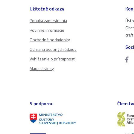
Užitočné odkazy
Kon
Ponuka zamestnania
Ústr
Obch
Povinné informácie
craf
Obchodné podmienky
Soci
Ochrana osobných údajov
Vyhlásenie o prístupnosti
Mapa stránky
S podporou
Členstv