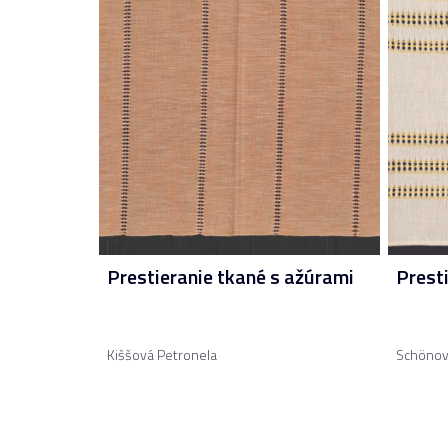
Prestieranie tkané s ažúrami
Prest
Kiššová Petronela
Schönov