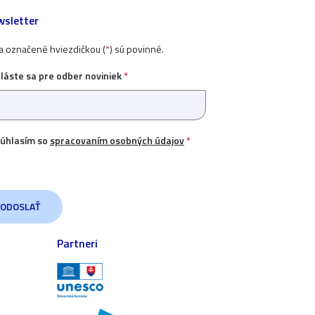
sletter
ia označené hviezdičkou (
*
) sú povinné.
hláste sa pre odber noviniek
*
úhlasím so
spracovaním osobných údajov
*
Partneri