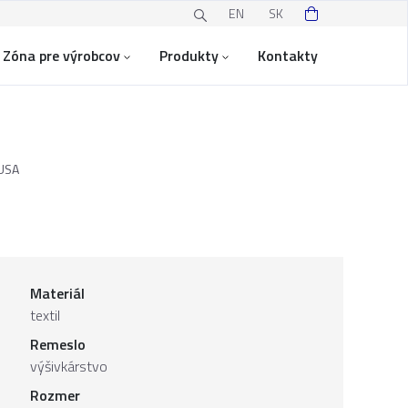
EN
SK
Zóna pre výrobcov
Produkty
Kontakty
USA
Materiál
textil
Remeslo
výšivkárstvo
Rozmer