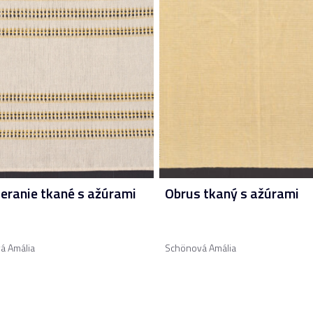
ieranie tkané s ažúrami
Obrus tkaný s ažúrami
á Amália
Schönová Amália