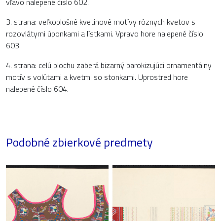
vľavo nalepené číslo 602.
3. strana: veľkoplošné kvetinové motívy rôznych kvetov s
rozovlátymi úponkami a lístkami. Vpravo hore nalepené číslo
603.
4. strana: celú plochu zaberá bizarný barokizujúci ornamentálny
motív s volútami a kvetmi so stonkami. Uprostred hore
nalepené číslo 604.
Podobné zbierkové predmety