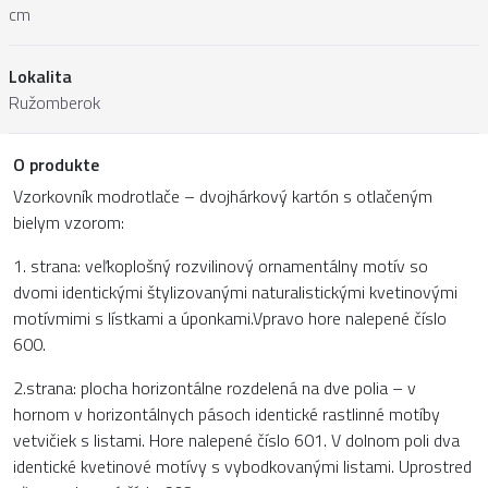
cm
Lokalita
Ružomberok
O produkte
Vzorkovník modrotlače – dvojhárkový kartón s otlačeným
bielym vzorom:
1. strana: veľkoplošný rozvilinový ornamentálny motív so
dvomi identickými štylizovanými naturalistickými kvetinovými
motívmimi s lístkami a úponkami.Vpravo hore nalepené číslo
600.
2.strana: plocha horizontálne rozdelená na dve polia – v
hornom v horizontálnych pásoch identické rastlinné motíby
vetvičiek s listami. Hore nalepené číslo 601. V dolnom poli dva
identické kvetinové motívy s vybodkovanými listami. Uprostred