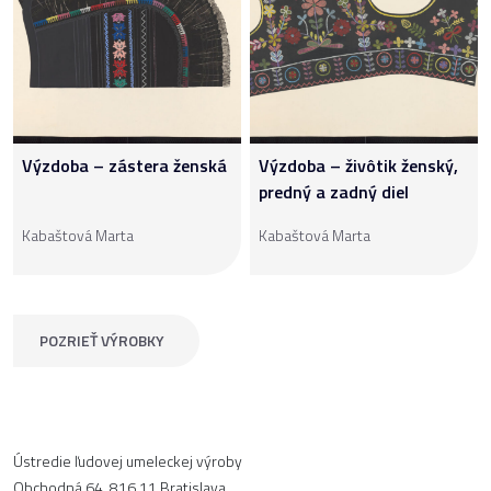
Výzdoba – zástera ženská
Výzdoba – živôtik ženský,
predný a zadný diel
Kabaštová Marta
Kabaštová Marta
POZRIEŤ VÝROBKY
Ústredie ľudovej umeleckej výroby
Obchodná 64, 816 11 Bratislava