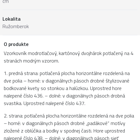
cm
Lokalita
Ružomberok
O produkte
Vzorkovník modrotlačový, kartónový dvojhárok potlačený na 4
stranách modrým vzorom.
1. predná strana: potlačená plocha horizontálne rozdelená na
dve polia – horné: v diagonálnych pásoch drobné štylizované
bodkované kvety so stonkou a halúzkou. Uprostred hore
nalepené číslo 436. – dolné: v diagonálnych pásoch drobná
svastika. Uprostred nalepené číslo 437.
2. strana: potlačená plocha horizontálne rozdelená na dve polia
– horné: v diagonálnych pásoch drobné „padákové“ motívy
zložené z oblúčika a bodky v spodnej časti. Hore uprostred
nalepené číslo 438. – dolné: v diagonálnych pásoch sieť