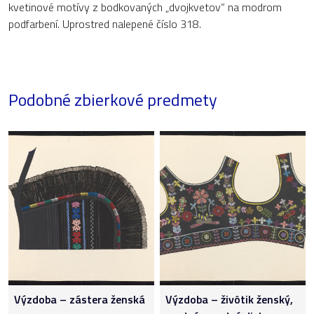
kvetinové motívy z bodkovaných „dvojkvetov“ na modrom
podfarbení. Uprostred nalepené číslo 318.
Podobné zbierkové predmety
Výzdoba – zástera ženská
Výzdoba – živôtik ženský,