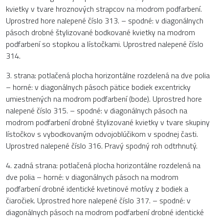
kvietky v tvare hroznových strapcov na modrom podfarbení.
Uprostred hore nalepené číslo 313. – spodné: v diagonálnych
pásoch drobné štylizované bodkované kvietky na modrom
podfarbení so stopkou a lístočkami. Uprostred nalepené číslo
314.
3. strana: potlačená plocha horizontálne rozdelená na dve polia
– horné: v diagonálnych pásoch pätice bodiek excentricky
umiestnených na modrom podfarbení (bode). Uprostred hore
nalepené číslo 315. – spodné: v diagonálnych pásoch na
modrom podfarbení drobné štylizované kvietky v tvare skupiny
lístočkov s vybodkovaným odvojoblúčikom v spodnej časti.
Uprostred nalepené číslo 316. Pravý spodný roh odtrhnutý.
4. zadná strana: potlačená plocha horizontálne rozdelená na
dve polia – horné: v diagonálnych pásoch na modrom
podfarbení drobné identické kvetinové motívy z bodiek a
čiaročiek. Uprostred hore nalepené číslo 317. – spodné: v
diagonálnych pásoch na modrom podfarbení drobné identické