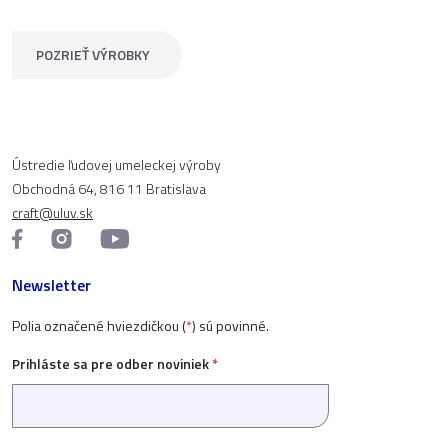
POZRIEŤ VÝROBKY
Ústredie ľudovej umeleckej výroby
Obchodná 64, 816 11 Bratislava
craft@uluv.sk
Newsletter
Polia označené hviezdičkou (
*
) sú povinné.
Prihláste sa pre odber noviniek
*