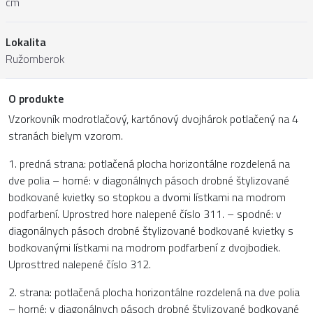
cm
Lokalita
Ružomberok
O produkte
Vzorkovník modrotlačový, kartónový dvojhárok potlačený na 4
stranách bielym vzorom.
1. predná strana: potlačená plocha horizontálne rozdelená na
dve polia – horné: v diagonálnych pásoch drobné štylizované
bodkované kvietky so stopkou a dvomi lístkami na modrom
podfarbení. Uprostred hore nalepené číslo 311. – spodné: v
diagonálnych pásoch drobné štylizované bodkované kvietky s
bodkovanými lístkami na modrom podfarbení z dvojbodiek.
Uprosttred nalepené číslo 312.
2. strana: potlačená plocha horizontálne rozdelená na dve polia
– horné: v diagonálnych pásoch drobné štylizované bodkované