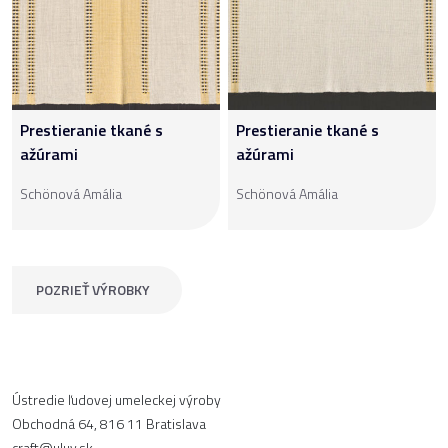
Prestieranie tkané s
Prestieranie tkané s
ažúrami
ažúrami
Schönová Amália
Schönová Amália
POZRIEŤ VÝROBKY
Ústredie ľudovej umeleckej výroby
Obchodná 64, 816 11 Bratislava
craft@uluv.sk