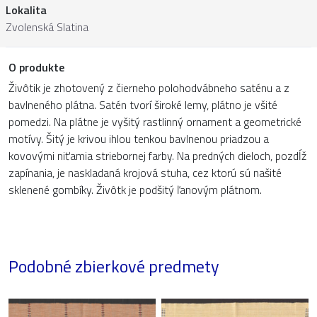
Lokalita
Zvolenská Slatina
O produkte
Živôtik je zhotovený z čierneho polohodvábneho saténu a z
bavlneného plátna. Satén tvorí široké lemy, plátno je všité
pomedzi. Na plátne je vyšitý rastlinný ornament a geometrické
motívy. Šitý je krivou ihlou tenkou bavlnenou priadzou a
kovovými niťamia striebornej farby. Na predných dieloch, pozdĺž
zapínania, je naskladaná krojová stuha, cez ktorú sú našité
sklenené gombíky. Živôtk je podšitý ľanovým plátnom.
Podobné zbierkové predmety