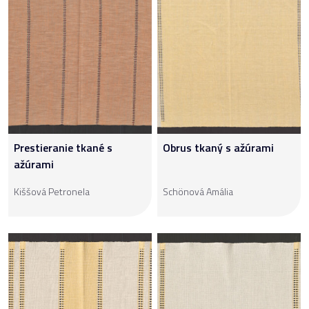
Prestieranie tkané s
Obrus tkaný s ažúrami
ažúrami
Kiššová Petronela
Schönová Amália