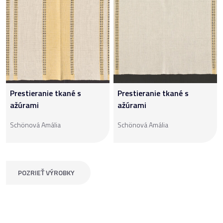
Prestieranie tkané s
Prestieranie tkané s
ažúrami
ažúrami
Schönová Amália
Schönová Amália
POZRIEŤ VÝROBKY