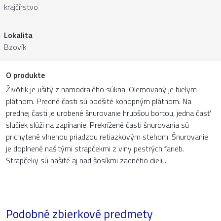
krajčírstvo
Lokalita
Bzovík
O produkte
Živôtik je ušitý z namodralého súkna. Olemovaný je bielym
plátnom. Predné časti sú podšité konopným plátnom. Na
prednej časti je urobené šnurovanie hrubšou bortou, jedna časť
slučiek slúži na zapínanie. Prekrížené časti šnurovania sú
prichytené vlnenou priadzou retiazkovým stehom. Šnurovanie
je doplnené našitými strapčekmi z vlny pestrých farieb.
Strapčeky sú našité aj nad šosíkmi zadného dielu.
Podobné zbierkové predmety