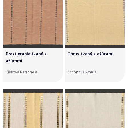
Prestieranie tkané s
Obrus tkaný s ažúrami
ažúrami
Kiššová Petronela
Schönová Amália