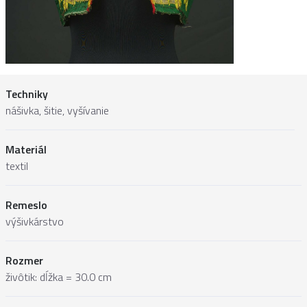
Techniky
nášivka, šitie, vyšívanie
Materiál
textil
Remeslo
výšivkárstvo
Rozmer
živôtik: dĺžka = 30.0 cm