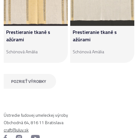
Prestieranie tkané s
Prestieranie tkané s
ažúrami
ažúrami
Schönová Amália
Schönová Amália
POZRIEŤ VÝROBKY
Ústredie ľudovej umeleckej výroby
Obchodná 64, 816 11 Bratislava
craft@uluv.sk