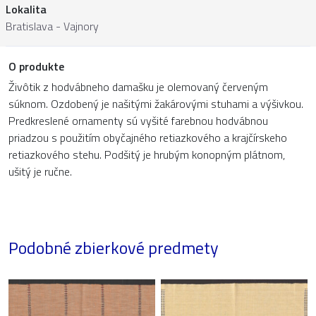
Lokalita
Bratislava - Vajnory
O produkte
Živôtik z hodvábneho damašku je olemovaný červeným
súknom. Ozdobený je našitými žakárovými stuhami a výšivkou.
Predkreslené ornamenty sú vyšité farebnou hodvábnou
priadzou s použitím obyčajného retiazkového a krajčírskeho
retiazkového stehu. Podšitý je hrubým konopným plátnom,
ušitý je ručne.
Podobné zbierkové predmety