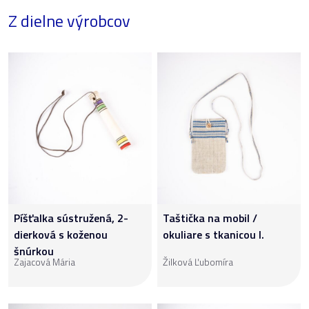
Z dielne výrobcov
Píšťalka sústružená, 2-
Taštička na mobil /
dierková s koženou
okuliare s tkanicou I.
šnúrkou
Zajacová Mária
Žilková Ľubomíra