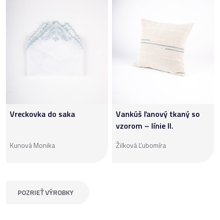
Vreckovka do saka
Vankúš ľanový tkaný so
vzorom – línie II.
Kunová Monika
Žilková Ľubomíra
POZRIEŤ VÝROBKY