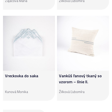
Zajacová Mária
Žilková Ľubomíra
Vreckovka do saka
Vankúš ľanový tkaný so
vzorom – línie II.
Kunová Monika
Žilková Ľubomíra