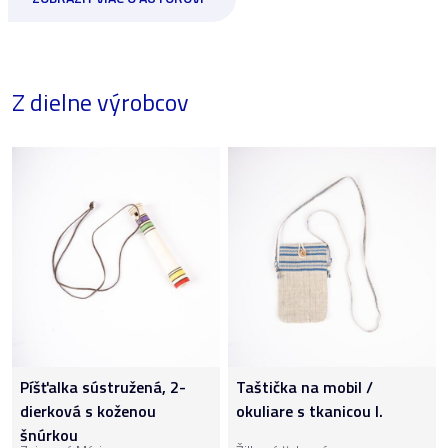
Z dielne výrobcov
Píšťalka sústružená, 2-
Taštička na mobil /
dierková s koženou
okuliare s tkanicou I.
šnúrkou