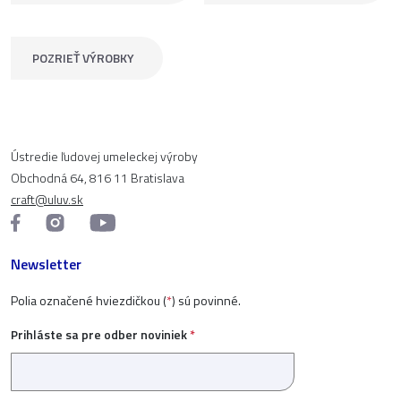
POZRIEŤ VÝROBKY
Ústredie ľudovej umeleckej výroby
Obchodná 64, 816 11 Bratislava
craft@uluv.sk
Newsletter
Polia označené hviezdičkou (
*
) sú povinné.
Prihláste sa pre odber noviniek
*