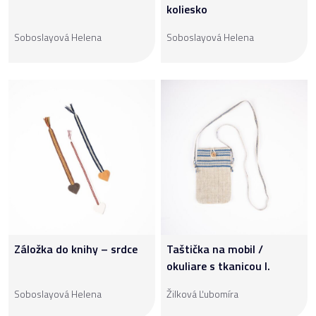
koliesko
Soboslayová Helena
Soboslayová Helena
Záložka do knihy – srdce
Taštička na mobil /
okuliare s tkanicou I.
Soboslayová Helena
Žilková Ľubomíra