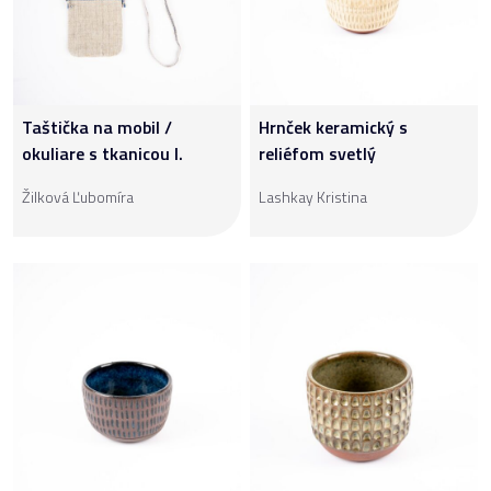
Taštička na mobil /
Hrnček keramický s
okuliare s tkanicou I.
reliéfom svetlý
Žilková Ľubomíra
Lashkay Kristina