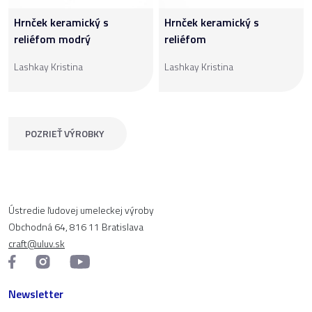
Hrnček keramický s
Hrnček keramický s
reliéfom modrý
reliéfom
Lashkay Kristina
Lashkay Kristina
POZRIEŤ VÝROBKY
Ústredie ľudovej umeleckej výroby
Obchodná 64, 816 11 Bratislava
craft@uluv.sk
Newsletter