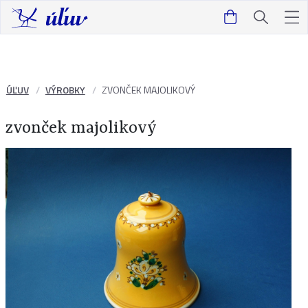
ÚĽUV
VÝROBKY
ZVONČEK MAJOLIKOVÝ
zvonček majolikový