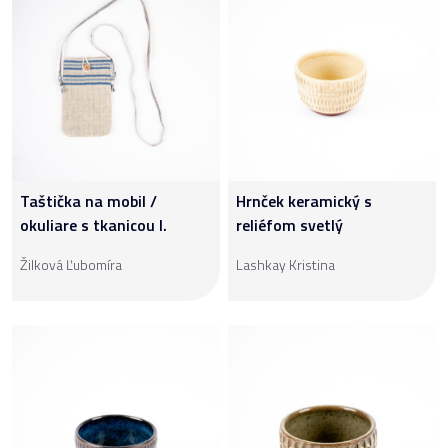
Taštička na mobil /
Hrnček keramický s
okuliare s tkanicou I.
reliéfom svetlý
Žilková Ľubomíra
Lashkay Kristina