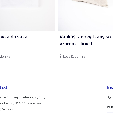
ovka do saka
Vankúš ľanový tkaný so
vzorom – línie II.
Monika
Žilková Ľubomíra
takt
New
edie ľudovej umeleckej výroby
Pol
odná 64, 816 11 Bratislava
Pri
t@uluv.sk