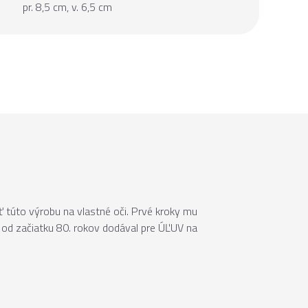
pr. 8,5 cm, v. 6,5 cm
ť túto výrobu na vlastné oči. Prvé kroky mu
ým od začiatku 80. rokov dodával pre ÚĽUV na