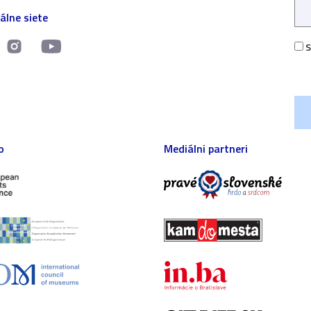
álne siete
S
o
Mediálni partneri