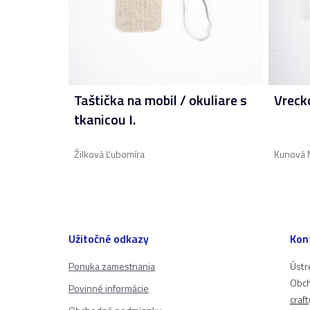
Taštička na mobil / okuliare s
Vreck
tkanicou I.
Žilková Ľubomíra
Kunová 
Užitočné odkazy
Kon
Ponuka zamestnania
Ústr
Obch
Povinné informácie
craf