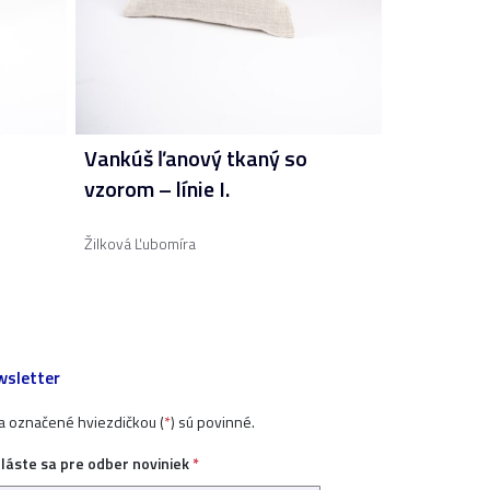
Vankúš ľanový tkaný so
vzorom – línie I.
Žilková Ľubomíra
sletter
ia označené hviezdičkou (
*
) sú povinné.
hláste sa pre odber noviniek
*