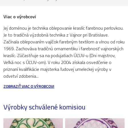
Viac o výrobcovi
Jej doménou je technika oblepovanie kraslíc farebnou perlovkou.
Je to tradičná výzdobná technika z Vajnor pri Bratislave.
Začínala oblepovaním vajíčok farebným textilom a vlnou od roku
1969. Zachováva tradičnú ornamentiku i farebnosť vajnorských
kraslíc. Zúčastňuje sa na podujatiach ÚĽUV-u (Dni majstrov,
Veľká noc s ÚĽUV-om). V roku 2004 získala osvedčenie o
priznaní kvalifikácie majsterka ľudovej umeleckej výroby v
odvetví zdobenia...
ZOBRAZIŤ VIAC O VÝROBCOVI
Výrobky schválené komisiou