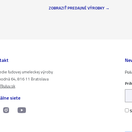
ZOBRAZIŤ PREDAJNÉ VÝROBKY
takt
New
edie ľudovej umeleckej výroby
Pol
odná 64, 816 11 Bratislava
Pri
t@uluv.sk
álne siete
S