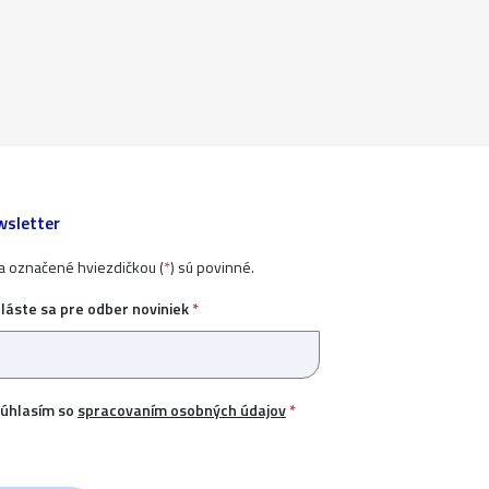
sletter
ia označené hviezdičkou (
*
) sú povinné.
hláste sa pre odber noviniek
*
úhlasím so
spracovaním osobných údajov
*