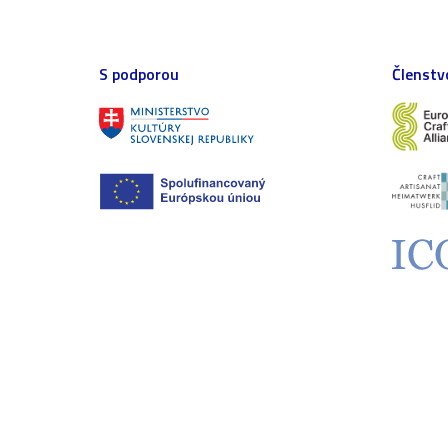
S podporou
Členstv