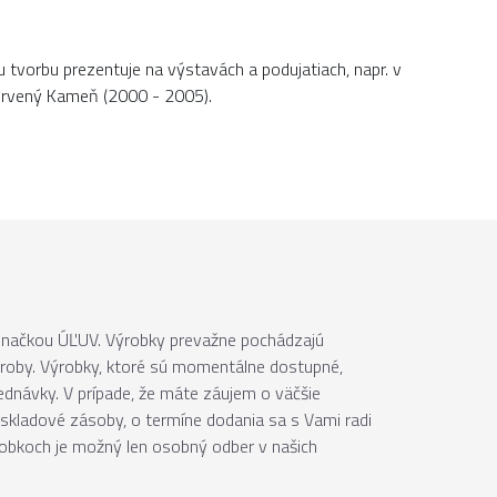
u tvorbu prezentuje na výstavách a podujatiach, napr. v
Červený Kameň (2000 - 2005).
 značkou ÚĽUV. Výrobky prevažne pochádzajú
ýroby. Výrobky, ktoré sú momentálne dostupné,
jednávky. V prípade, že máte záujem o väčšie
skladové zásoby, o termíne dodania sa s Vami radi
robkoch je možný len osobný odber v našich